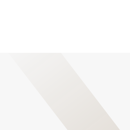
Foglaljon időpontot általános
urológiai kivizsgálásra!