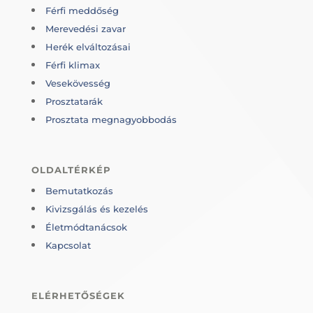
Férfi meddőség
Merevedési zavar
Herék elváltozásai
Férfi klimax
Vesekövesség
Prosztatarák
Prosztata megnagyobbodás
OLDALTÉRKÉP
Bemutatkozás
Kivizsgálás és kezelés
Életmódtanácsok
Kapcsolat
ELÉRHETŐSÉGEK