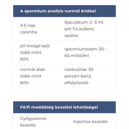
A spermium analízis normál értékei
Ejaculatum: 2- 5 ml
3-5 nap
pH: 7.4 küllem:
carentia
opálos
jól mozgó sejt:
spermiumszám: 20 –
több mint
60 millió/ml
60%
normál alak:
viszkozitás: 30
több mint
percen belül
60%
elfolyósodó
Férfi meddőség kezelési lehetőségei
Gyógyszeres
Injectios kezelés
kezelés