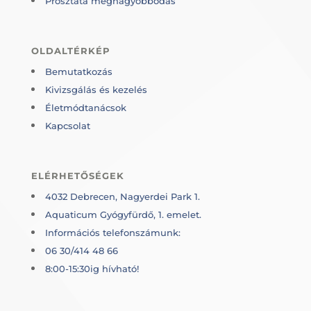
Prosztata megnagyobbodás
OLDALTÉRKÉP
Bemutatkozás
Kivizsgálás és kezelés
Életmódtanácsok
Kapcsolat
ELÉRHETŐSÉGEK
4032 Debrecen, Nagyerdei Park 1.
Aquaticum Gyógyfürdő, 1. emelet.
Információs telefonszámunk:
06 30/414 48 66
8:00-15:30ig hívható!