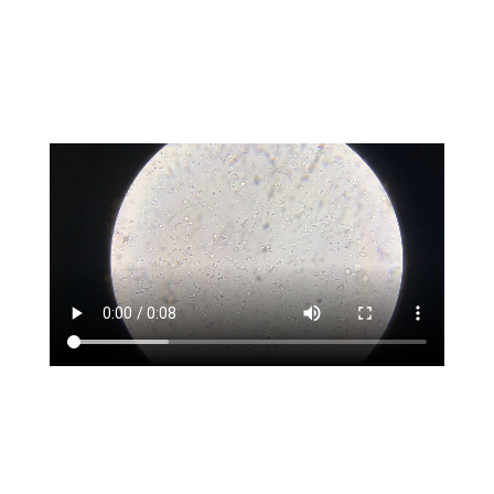
Mozgó spermiumok mikroszkóp alatt.