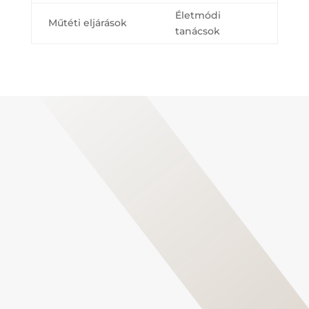
Életmódi
Műtéti eljárások
tanácsok
Foglaljon időpontot férfi
meddőségi kivizsgálásra!