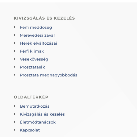
KIVIZSGÁLÁS ÉS KEZELÉS
Férfi meddőség
Merevedési zavar
Herék elváltozásai
Férfi klimax
Vesekövesség
Prosztatarák
Prosztata megnagyobbodás
OLDALTÉRKÉP
Bemutatkozás
Kivizsgálás és kezelés
Életmódtanácsok
Kapcsolat