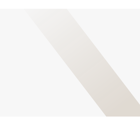
Foglaljon időpontot általános
urológiai kivizsgálásra!