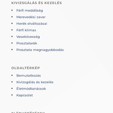
KIVIZSGÁLÁS ÉS KEZELÉS
Férfi meddőség
Merevedési zavar
Herék elváltozásai
Férfi klimax
Vesekövesség
Prosztatarák
Prosztata megnagyobbodás
OLDALTÉRKÉP
Bemutatkozás
Kivizsgálás és kezelés
Életmódtanácsok
Kapcsolat