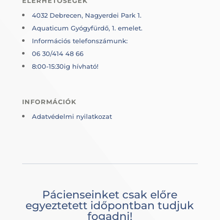
ELÉRHETŐSÉGEK
4032 Debrecen, Nagyerdei Park 1.
Aquaticum Gyógyfürdő, 1. emelet.
Információs telefonszámunk:
06 30/414 48 66
8:00-15:30ig hívható!
INFORMÁCIÓK
Adatvédelmi nyilatkozat
Pácienseinket csak előre
egyeztetett időpontban tudjuk
fogadni!