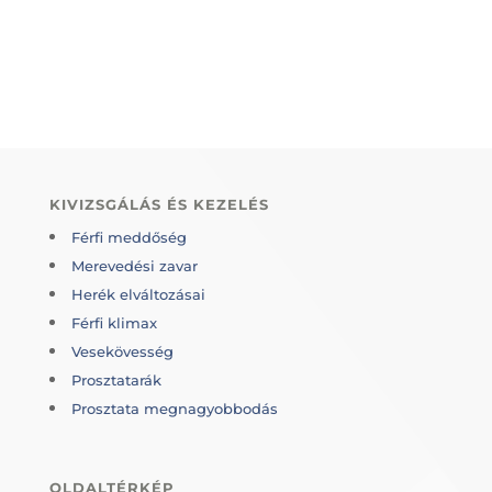
Forrás:
HVG
KIVIZSGÁLÁS ÉS KEZELÉS
Férfi meddőség
Merevedési zavar
Herék elváltozásai
Férfi klimax
Vesekövesség
Prosztatarák
Prosztata megnagyobbodás
OLDALTÉRKÉP