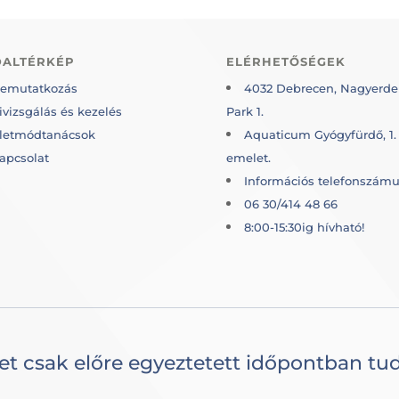
DALTÉRKÉP
ELÉRHETŐSÉGEK
emutatkozás
4032 Debrecen, Nagyerde
ivizsgálás és kezelés
Park 1.
letmódtanácsok
Aquaticum Gyógyfürdő, 1.
apcsolat
emelet.
Információs telefonszámu
06 30/414 48 66
8:00-15:30ig hívható!
et csak előre egyeztetett időpontban tud