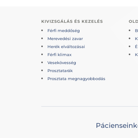
KIVIZSGÁLÁS ÉS KEZELÉS
OL
Férfi meddőség
B
Merevedési zavar
K
Herék elváltozásai
É
Férfi klimax
K
Vesekövesség
Prosztatarák
Prosztata megnagyobbodás
Pácienseink